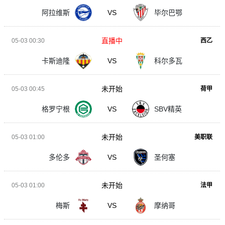
阿拉维斯
VS
毕尔巴鄂
直播中
05-03 00:30
西乙
卡斯迪隆
VS
科尔多瓦
未开始
05-03 00:45
荷甲
格罗宁根
VS
SBV精英
未开始
05-03 01:00
美职联
多伦多
VS
圣何塞
未开始
05-03 01:00
法甲
梅斯
VS
摩纳哥