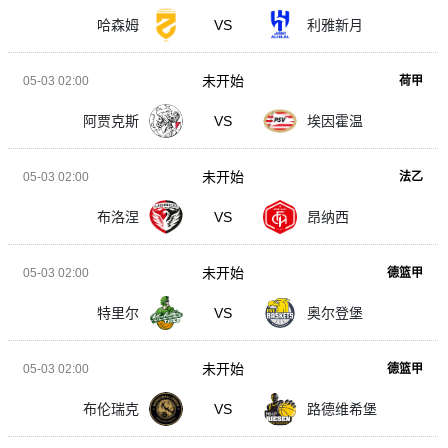
哈森姆
VS
利雅新月
未开始
05-03 02:00
荷甲
阿贾克斯
VS
埃因霍温
未开始
05-03 02:00
法乙
布洛涅
VS
昂纳西
未开始
05-03 02:00
德篮甲
特里尔
VS
奥尔登堡
未开始
05-03 02:00
德篮甲
布伦瑞克
VS
路德维希堡