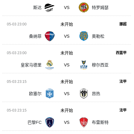
斯达
VS
特罗姆瑟
未开始
05-03 23:00
挪超
桑纳菲
VS
奥勒松
未开始
05-03 23:00
西篮甲
皇家马德里
VS
穆尔西亚
未开始
05-03 23:15
法甲
欧塞尔
VS
昂热
未开始
05-03 23:15
法甲
巴黎FC
VS
布雷斯特