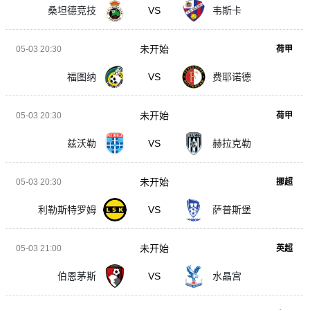
桑坦德竞技
VS
韦斯卡
未开始
05-03 20:30
荷甲
福图纳
VS
费耶诺德
未开始
05-03 20:30
荷甲
兹沃勒
VS
赫拉克勒
未开始
05-03 20:30
挪超
利勒斯特罗姆
VS
萨普斯堡
未开始
05-03 21:00
英超
伯恩茅斯
VS
水晶宫