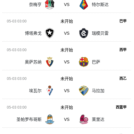
奈梅亨
VS
特尔斯达
未开始
05-03 03:00
巴甲
博塔弗戈
VS
瑞模贝雷
未开始
05-03 03:00
西甲
奥萨苏纳
VS
巴萨
未开始
05-03 03:00
西乙
埃瓦尔
VS
马拉加
未开始
05-03 03:00
西篮甲
圣帕罗布哥斯
VS
莱里达