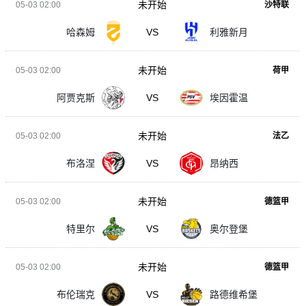
未开始
05-03 02:00
沙特联
哈森姆
VS
利雅新月
未开始
05-03 02:00
荷甲
阿贾克斯
VS
埃因霍温
未开始
05-03 02:00
法乙
布洛涅
VS
昂纳西
未开始
05-03 02:00
德篮甲
特里尔
VS
奥尔登堡
未开始
05-03 02:00
德篮甲
布伦瑞克
VS
路德维希堡