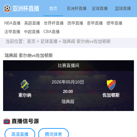
首页
亚洲杯直播
足球直播
篮球直播
NBA直播
英超直播
世界杯直播
西甲直播
意甲直播
德甲直播
法甲直播
中超直播
CBA直播
当前位置：
首页
>
足球直播
> 瑞典超 索尔纳vs佐加顿斯
瑞典超 索尔纳vs佐加顿斯
比赛直播间
2026年05月10日
20:00
索尔纳
佐加顿斯
瑞典超
高清直播
腾讯体育