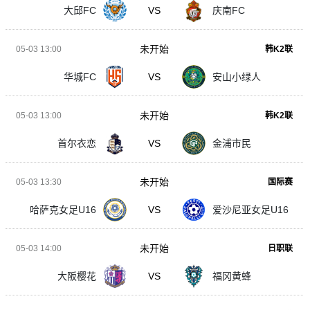
大邱FC
VS
庆南FC
未开始
05-03 13:00
韩K2联
华城FC
VS
安山小绿人
未开始
05-03 13:00
韩K2联
首尔衣恋
VS
金浦市民
未开始
05-03 13:30
国际赛
哈萨克女足U16
VS
爱沙尼亚女足U16
未开始
05-03 14:00
日职联
大阪樱花
VS
福冈黄蜂