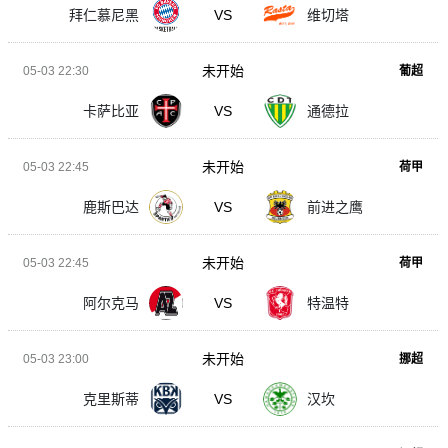
拜仁慕尼黑
VS
维切塔
未开始
05-03 22:30
葡超
卡萨比亚
VS
通德拉
未开始
05-03 22:45
荷甲
鹿斯巴达
VS
前进之鹰
未开始
05-03 22:45
荷甲
阿尔克马
VS
特温特
未开始
05-03 23:00
挪超
克里斯蒂
VS
汉坎