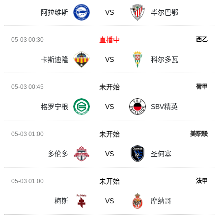
阿拉维斯
VS
毕尔巴鄂
直播中
05-03 00:30
西乙
卡斯迪隆
VS
科尔多瓦
未开始
05-03 00:45
荷甲
格罗宁根
VS
SBV精英
未开始
05-03 01:00
美职联
多伦多
VS
圣何塞
未开始
05-03 01:00
法甲
梅斯
VS
摩纳哥