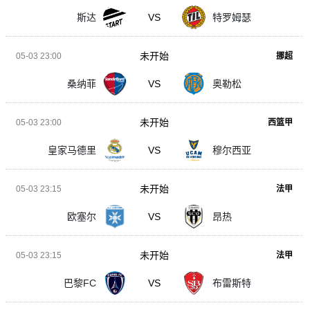
斯达
VS
特罗姆瑟
未开始
05-03 23:00
挪超
桑纳菲
VS
奥勒松
未开始
05-03 23:00
西篮甲
皇家马德里
VS
穆尔西亚
未开始
05-03 23:15
法甲
欧塞尔
VS
昂热
未开始
05-03 23:15
法甲
巴黎FC
VS
布雷斯特