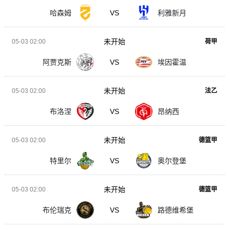
哈森姆
VS
利雅新月
未开始
05-03 02:00
荷甲
阿贾克斯
VS
埃因霍温
未开始
05-03 02:00
法乙
布洛涅
VS
昂纳西
未开始
05-03 02:00
德篮甲
特里尔
VS
奥尔登堡
未开始
05-03 02:00
德篮甲
布伦瑞克
VS
路德维希堡