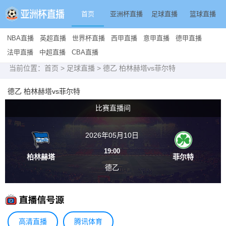
首页
亚洲杯直播
足球直播
篮球直播
NBA直播
英超直播
世界杯直播
西甲直播
意甲直播
德甲直播
法甲直播
中超直播
CBA直播
当前位置：
首页
>
足球直播
> 德乙 柏林赫塔vs菲尔特
德乙 柏林赫塔vs菲尔特
比赛直播间
2026年05月10日
19:00
柏林赫塔
菲尔特
德乙
高清直播
腾讯体育