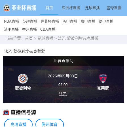
首页
亚洲杯直播
足球直播
篮球直播
NBA直播
英超直播
世界杯直播
西甲直播
意甲直播
德甲直播
法甲直播
中超直播
CBA直播
当前位置：
首页
>
足球直播
> 法乙 蒙彼利埃vs克莱蒙
法乙 蒙彼利埃vs克莱蒙
比赛直播间
2026年05月03日
02:00
蒙彼利埃
克莱蒙
法乙
高清直播
腾讯体育