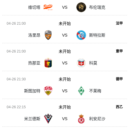
维切塔
VS
布伦瑞克
未开始
04-26 21:00
法甲
洛里昂
VS
斯特拉斯
未开始
04-26 21:00
意甲
热那亚
VS
科莫
未开始
04-26 21:30
德甲
斯图加特
VS
不莱梅
未开始
04-26 22:15
西乙
米兰德斯
VS
利安尼沙