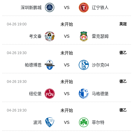
深圳新鹏城
VS
辽宁铁人
未开始
04-26 19:00
英冠
考文垂
VS
雷克瑟姆
未开始
04-26 19:30
德乙
帕德博恩
VS
沙尔克04
未开始
04-26 19:30
德乙
纽伦堡
VS
马格德堡
未开始
04-26 19:30
德乙
波鸿
VS
菲尔特