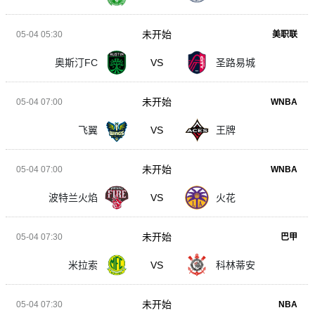
未开始
05-04 05:30
美职联
奥斯汀FC
VS
圣路易城
未开始
05-04 07:00
WNBA
飞翼
VS
王牌
未开始
05-04 07:00
WNBA
波特兰火焰
VS
火花
未开始
05-04 07:30
巴甲
米拉索
VS
科林蒂安
未开始
05-04 07:30
NBA