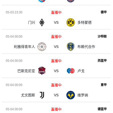
直播中
05-03 23:30
德甲
门兴
VS
多特蒙德
直播中
05-04 00:00
沙特联
利雅得青年人
VS
布赖代合作
直播中
05-04 00:00
西篮甲
巴斯克尼亚
VS
卢戈
直播中
05-04 00:00
意甲
尤文图斯
VS
维罗纳
直播中
05-04 00:00
德篮甲