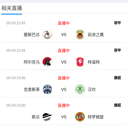
相关直播
直播中
05-03 22:45
荷甲
鹿斯巴达
VS
前进之鹰
直播中
05-03 22:45
荷甲
阿尔克马
VS
特温特
直播中
05-03 23:00
挪超
克里斯蒂
VS
汉坎
直播中
05-03 23:00
挪超
斯达
VS
特罗姆瑟