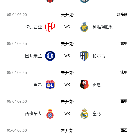
未开始
05-04 02:00
沙特联
卡迪西亚
VS
利雅得胜利
未开始
05-04 02:45
意甲
国际米兰
VS
帕尔马
未开始
05-04 02:45
法甲
里昂
VS
雷恩
未开始
05-04 03:00
西甲
西班牙人
VS
皇马
未开始
05-04 03:00
西乙